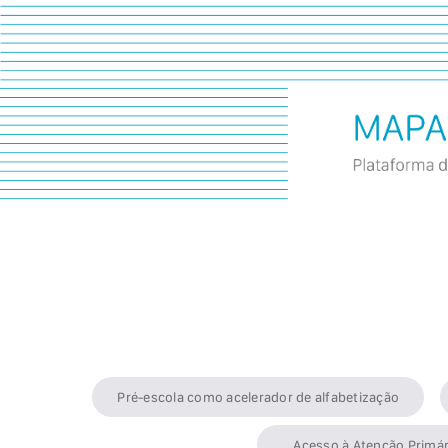
Pré-escola como acelerador de alfabetização
Acesso à Atenção Primár