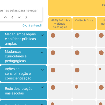
F
LGBTQIA+fobia e
Violência física
V
violência
ins
Ok, já entendi!
psicológica
Mecanismos legais
e políticas públicas
amplas
Mudanças
curriculares e
pedagógicas
Ações de
sensibilização e
conscientização
Rede de proteção
nas escolas